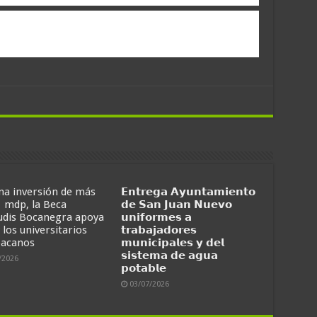
na inversión de más
𝗘𝗻𝘁𝗿𝗲𝗴𝗮 𝗔𝘆𝘂𝗻𝘁𝗮𝗺𝗶𝗲𝗻𝘁𝗼
1 mdp, la Beca
𝗱𝗲 𝗦𝗮𝗻 𝗝𝘂𝗮𝗻 𝗡𝘂𝗲𝘃𝗼
udis Bocanegra apoya
𝘂𝗻𝗶𝗳𝗼𝗿𝗺𝗲𝘀 𝗮
y los universitarios
𝘁𝗿𝗮𝗯𝗮𝗷𝗮𝗱𝗼𝗿𝗲𝘀
acanos
𝗺𝘂𝗻𝗶𝗰𝗶𝗽𝗮𝗹𝗲𝘀 𝘆 𝗱𝗲𝗹
𝘀𝗶𝘀𝘁𝗲𝗺𝗮 𝗱𝗲 𝗮𝗴𝘂𝗮
/2026
𝗽𝗼𝘁𝗮𝗯𝗹𝗲
03/07/2026