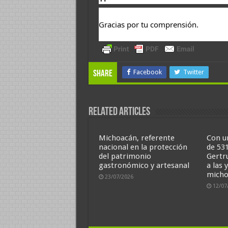
Gracias por tu comprensión.
Facebook
Twitter
Share
Related Articles
Michoacán, referente
Con u
nacional en la protección
de 53
del patrimonio
Gertr
gastronómico y artesanal
a las 
micho
23/07/2026
12/07