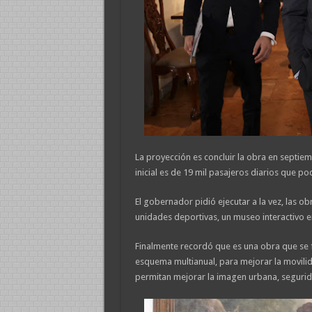
La proyección es concluir la obra en septie
inicial es de 19 mil pasajeros diarios que po
El gobernador pidió ejecutar a la vez, las o
unidades deportivas, un museo interactivo e
Finalmente recordó que es una obra que se fi
esquema multianual, para mejorar la movili
permitan mejorar la imagen urbana, segurida