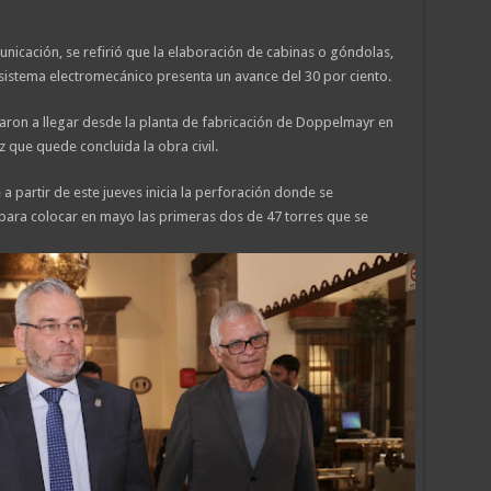
icación, se refirió que la elaboración de cabinas o góndolas,
l sistema electromecánico presenta un avance del 30 por ciento.
ron a llegar desde la planta de fabricación de Doppelmayr en
z que quede concluida la obra civil.
a partir de este jueves inicia la perforación donde se
s para colocar en mayo las primeras dos de 47 torres que se