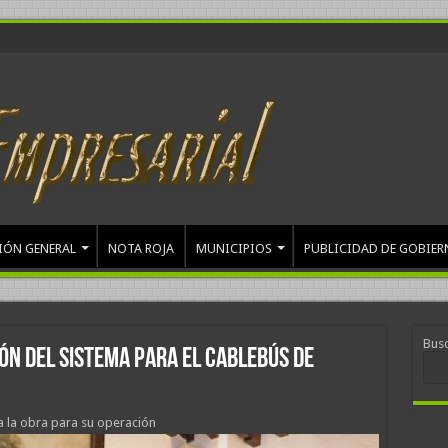
IÓN GENERAL
NOTA ROJA
MUNICIPIOS
PUBLICIDAD DE GOBIER
Bus
ón del sistema para el cablebús de
 la obra para su operación