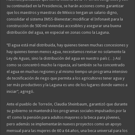
su continuidad en la Presidencia, se harán acciones como garantizar
que los maestros y maestras de México tengan un salario digno,
consolidar el sistema IMSS-Bienestar; modificar el Infonavit para la
construcción de 500 mil viviendas accesibles y asegurar una buena
distribución del agua, en especial en zonas como la Laguna.
’’El agua está mal distribuida, hay quienes tienen muchas concesiones y
hay quienes tienen menos agua, necesitamos revisar no solamente la
Ley de Aguas, sino la distribución del agua en nuestro país (…) Así
como se concentró mucho la riqueza, así también se ha concentrado
el agua en muchas regiones y al mismo tiempo un programa intensivo
de tecnificación de riego que permita a los agricultores tener agua y
ser más productivos y la Laguna es uno de los lugares donde vamos a
iniciar’’, agregó.
Ante el pueblo de Torreón, Claudia Sheinbaum, garantizó que durante
su gobierno se mantendrá los programas sociales impulsados por la
4T como la pensión para adultos mayores o la beca para jóvenes,
pero además se implementarán nuevos proyectos como un apoyo
mensual para las mujeres de 60 a 64 años, una beca universal para los