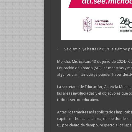
•
Se disminuye hasta un 85 % el tiempo pa
Morelia, Michoacán, 13 de junio de 2024.- Co
Educación del Estado (SEE) las maestras y 
algunos trámites que ya pueden hacer desde
La secretaria de Educación, Gabriela Molina
las áreas involucradas y el objetivo es que t
todo el sector educativo.
Antes, los trámites más solicitados implicaba
capital michoacana; ahora, desde donde se 
85 por ciento de tiempo, respecto a los lap