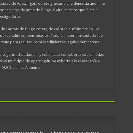
la ciudad de Apatzingán, donde gracias a una denuncia anónima
etonaciones de arma de fuego al aire, mismos que fueron
vestigadoras.
os armas de fuego cortas, de calibres .9 milímetros y .38
de los calibres mencionados. Todo el material incautado fue
ente para realizar los procedimientos legales pertinentes.
 la seguridad ciudadana y continuará con labores coordinadas
 en el municipio de Apatzingán. Se exhorta a la ciudadanía a
ono 089 Denuncia Anónima.