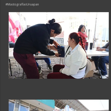
#MastografíasUruapan