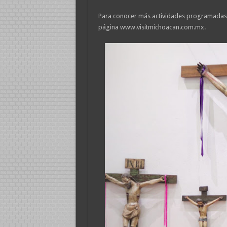
Para conocer más actividades programadas 
página www.visitmichoacan.com.mx.