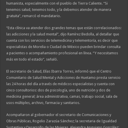
humanista, especialmente con el pueblo de Tierra Caliente. “Si
tenemos salud, tenemos todo, y la debemos atender de manera
gratuita”, remarcó el mandatario.
“Esta clínica va atender dos grandes temas que están correlacionados:
las adicciones y la salud mental”, dijo Ramírez Bedolla, al detallar que
cuenta con los servicios de telemedicina y telementoría, es decir que
especialistas de Morelia o Ciudad de México pueden brindar consulta
a pacientes o acompañamiento profesional en línea. “Y necesitamos
más en todo el estado”, señaló.
El secretario de Salud, Elías Ibarra Torres, informó que el Centro
Comunitario de Salud Mental y Adicciones de Huetamo presta servicio
las 24 horas del día a través de médicos especialistas y cuenta con
cinco consultorios: dos de psicología, uno de nutrición y dos de
medicina general; área administrativa, camas, trabajo social, sala de
usos múltiples, archivo, farmacia y sanitarios.
Acompañaron al gobernador el secretario de Comunicaciones y
Obras Públicas, Rogelio Zarazúa Sánchez; la secretaria de Igualdad
Sustantiva y Desarrollo de las Mujeres, Alejandra Anguiano González;