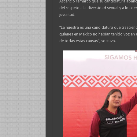
Ascencio remarcó que su candidatura aband
del respeto a la diversidad sexual y a los d
juventud.
“La nuestra es una candidatura que trascien
quienes en México no habían tenido voz en e
de todas estas causas”, sostuvo.