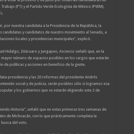
l Trabajo (PT) y el Partido Verde Ecologista de México (PVEM),
s.
, por nuestra candidata a la Presidencia de la República, la
s candidatas y candidatos de nuestro movimiento al Senado, a
taciones locales y presidencias municipales”, explicó.
dad Hidalgo, Zitácuaro y Jungapeo, Ascencio señaló que, en la
 mayor número de espacios posibles en los cargos que estarán
n de políticas y acciones en beneficio de la gente.
ata presidencia y las 20 reformas del presidente Andrés
tenido social y de justicia, serán posibles sólo si logramos esa
popular y los gobiernos que se estarán eligiendo este 2 de
iendo Historia”, señaló que en estas primeras tres semanas de
ales de Michoacán, con lo que prácticamente completa la
n busca del voto.