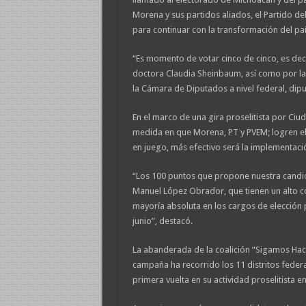
Morena y sus partidos aliados, el Partido de
para continuar con la transformación del paí
“Es momento de votar cinco de cinco, es decir
doctora Claudia Sheinbaum, así como por la
la Cámara de Diputados a nivel federal, dipu
En el marco de una gira proselitista por Ciu
medida en que Morena, PT y PVEM; logren el
en juego, más efectivo será la implementació
“Los 100 puntos que propone nuestra candid
Manuel López Obrador, que tienen un alto con
mayoría absoluta en los cargos de elección 
junio”, destacó.
La abanderada de la coalición “Sigamos Hac
campaña ha recorrido los 11 distritos feder
primera vuelta en su actividad proselitista e