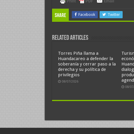
Facebook
Twitter
Share
Related Articles
Torres Piña llama a
Turis
Huandacareo a defender la
econó
soberanía y cerrar paso a la
Huand
derecha y su política de
dialo
privilegios
produ
agend
08/07/2026
08/07