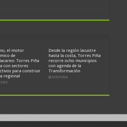
mo, el motor
Desde la región lacustre
mico de
hasta la costa, Torres Piña
acareo: Torres Piña
recorre ocho municipios
ga con sectores
con agenda de la
ctivos para construir
Transformación
a regional
07/07/2026
/2026