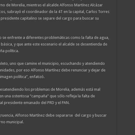
no de Morelia, mientras el alcalde Alfonso Martínez Alcázar
s, subrayó el coordinador de la 4T en la capital, Carlos Torres
l presidente capitalino se separe del cargo para buscar su
 se enfrente a diferentes problemáticas como la falta de agua,
 básica, y que ante este escenario el alcalde se desentienda de
a política.
pleto, uno que camine el municipio, escuchando y atendiendo
unidades, por eso Alfonso Martínez debe renunciar y dejar de
imagen política”, enfatizó.
desatendiendo los problemas de Morelia, además está mal
en una ostentosa “campaña” que sólo refleja la falta de
l presidente emanado del PRD y el PAN.
ngruencia, Alfonso Martínez debe separarse del cargo y buscar
erno municipal.