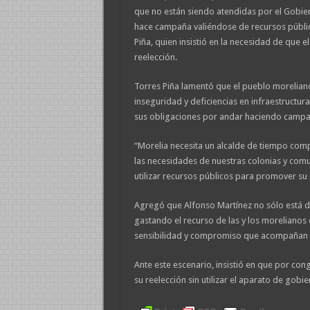
que no están siendo atendidas por el Gobier
hace campaña valiéndose de recursos público
Piña, quien insistió en la necesidad de que e
reelección.
Torres Piña lamentó que el pueblo moreliano
inseguridad y deficiencias en infraestructura
sus obligaciones por andar haciendo campañ
“Morelia necesita un alcalde de tiempo com
las necesidades de nuestras colonias y com
utilizar recursos públicos para promover su 
Agregó que Alfonso Martínez no sólo está 
gastando el recurso de las y los morelianos 
sensibilidad y compromiso que acompañan a
Ante este escenario, insistió en que por co
su reelección sin utilizar el aparato de gobi