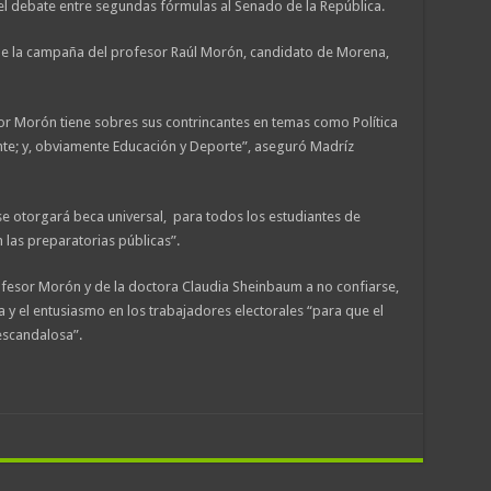
el debate entre segundas fórmulas al Senado de la República.
 de la campaña del profesor Raúl Morón, candidato de Morena,
sor Morón tiene sobres sus contrincantes en temas como Política
te; y, obviamente Educación y Deporte”, aseguró Madríz
 otorgará beca universal, para todos los estudiantes de
 las preparatorias públicas”.
ofesor Morón y de la doctora Claudia Sheinbaum a no confiarse,
za y el entusiasmo en los trabajadores electorales “para que el
escandalosa”.