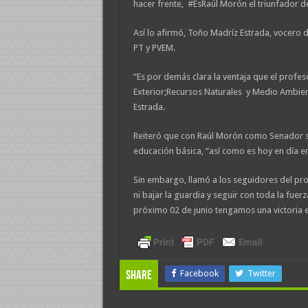
hacer frente, #EsRaúl Morón el triunfador d
Así lo afirmó, Toño Madríz Estrada, vocero
PT y PVEM.
“Es por demás clara la ventaja que el profe
Exterior;Recursos Naturales y Medio Ambien
Estrada.
Reiteró que con Raúl Morón como Senador se
educación básica, “así como es hoy en día en
Sin embargo, llamó a los seguidores del pr
ni bajar la guardia y seguir con toda la fuer
próximo 02 de junio tengamos una victoria 
Facebook
Twitter
Share