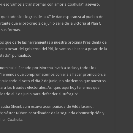
r eso vamos a transformar con amor a Coahuila’’, aseveró.
 que todos los logros de la 4T le dan esperanza al pueblo de
ante que el próximo 2 de junio se le de la victoria al Plan C
s sus formas.
emos que darle las herramientas a nuestra próxima Presidenta de
r a pesar del gobierno del PRI, lo vamos a hacer a pesar de la
ado’’, puntualizó.
nominal al Senado por Morena invitó a todas y todos los
 ’’Tenemos que comprometernos con ella a hacer promoción, a
r cuidando el voto el día 2 de junio, no olvidemos que nuestros
ra los fraudes electorales. Así que, aquí hoy tenemos que
dado el 2 de junio para defender el sufragio’’.
Claudia Sheinbaum estuvo acompañada de Hilda Licerio,
 8; Néstor Núñez, coordinador de la segunda circunscripción y
l en Coahuila.