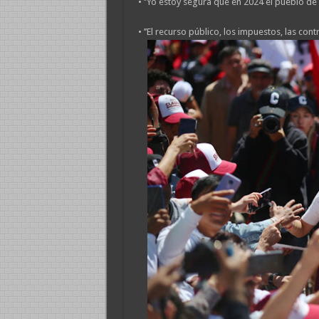
• ’’Yo estoy segura que en 2024 el pueblo de
• ’’El recurso público, los impuestos, las co