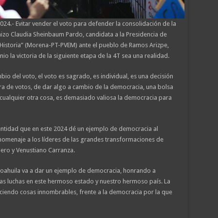
24.- Evitar vender el voto para defender la consolidación de la
izo Claudia Sheinbaum Pardo, candidata a la Presidencia de
Historia” (Morena-PT-PVEM) ante el pueblo de Ramos Arizpe,
io la victoria de la siguiente etapa de la 4T sea una realidad.
bio del voto, el voto es sagrado, es individual, es una decisión
 de votos, de dar algo a cambio de la democracia, una bolsa
 cualquier otra cosa, es demasiado valiosa la democracia para
entidad que en este 2024 dé un ejemplo de democracia al
homenaje a los líderes de las grandes transformaciones de
ero y Venustiano Carranza.
Coahuila va a dar un ejemplo de democracia, honrando a
las luchas en este hermoso estado y nuestro hermoso país. La
reciendo cosas innombrables, frente a la democracia por la que