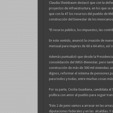
Claudia Sheinbaum destacó que con la defens
proyectos de infraestructura, en los que se i
que con la 4T los recursos del pueblo de Méx
construcción del bienestar de los mexicanos
’’El recurso público, los impuestos, las cont
En este sentido, anunció la creación de nu
mensual para mujeres de 60 a 64 años, así c
Además puntualizó que desde la Presidencia
consolidación del IMSS-Bienestar, pero tambi
construcción de más de 500 mil viviendas; a
dignos, reformar el sistema de pensiones pa
para todos y todas, entre muchas cosas más
Por su parte, Cecilia Guadiana, candidata a
política con amor al pueblo para seguir tr
’’Este 2 de junio vamos a arrasar en las urna
diputaciones federales y en las alcaldías. Y