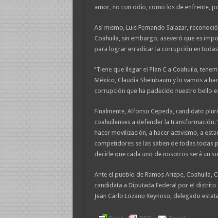
amor, no con odio, como los de enfrente, po
Así mismo, Luis Fernando Salazar, reconoció
Coahuila, sin embargo, aseveró que es import
para lograr erradicar la corrupción en toda
’’Tiene que llegar el Plan C a Coahuila, ten
México, Claudia Sheinbaum y lo vamos a hace
corrupción que ha padecido nuestro bello est
Finalmente, Alfonso Cepeda, candidato pluri
coahuilenses a defender la transformación.
hacer movilización, a hacer activismo, a esta
competidores se las saben de todas todas pa
decirle que cada uno de nosotros será un sol
Ante el pueblo de Ramos Arizpe, Coahuila, 
candidata a Diputada Federal por el distrito
Jean Carlo Lozano Reynoso, delegado estata