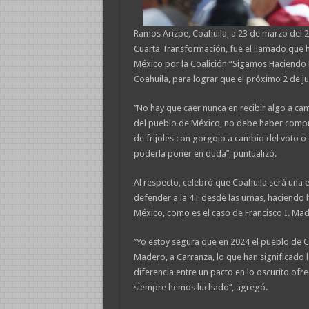
Ramos Arizpe, Coahuila, a 23 de marzo del 20
Cuarta Transformación, fue el llamado que h
México por la Coalición “Sigamos Haciendo 
Coahuila, para lograr que el próximo 2 de jun
’’No hay que caer nunca en recibir algo a cam
del pueblo de México, no debe haber compra
de frijoles con gorgojo a cambio del voto o
poderla poner en duda’’, puntualizó.
Al respecto, celebró que Coahuila será una 
defender a la 4T desde las urnas, haciendo 
México, como es el caso de Francisco I. Mad
’’Yo estoy segura que en 2024 el pueblo de 
Madero, a Carranza, lo que han significado 
diferencia entre un pacto en lo oscurito of
siempre hemos luchado’’, agregó.