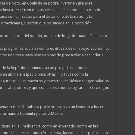
a del voto, en Coahuila se podrá invertir en grandes
ncluya traer el tren de pasajeros a este estado, esto debido a
ico son utilizados para el desarrollo de la nación y la
 y mexicanas, cuestión que no sucede en la oposición.
ribuciones, son del pueblo, no son de los gobernantes’’, aseveró.
evos programas sociales como es el caso de un apoyo económico
omo una beca para niños y niñas de preescolar a secundaria.
 de la República continuará con proyectos como la
én abrirá el espacio para otras iniciativas como la
segurar que los maestros y maestras de México tengan salarios
ra trabajadores y que con esto se pueda lograr un retiro digno
.
l Senado de la República por Morena, hizo un llamado a hacer
ansformando Coahuila y a todo México.
s, tanto en la Presidencia, como en el Senado, como en las
 como dice nuestra futura Presidenta, hay que hacer política con