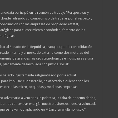
 candidata participó en la reunión de trabajo “Perspectivas y
en donde refrendó su compromiso de trabajar por el respeto y
coordinación con las empresas de propiedad estatal,
atégicos para el crecimiento económico, fomento de las
cnológicas.
bar al Senado de la República, trabajaré por la consolidación
mercado interno y el mercado externo como dos motores del
economía de grandes rezagos tecnológicos e industriales a una
 plenamente desarrollada con justicia social”.
o ha sido injustamente estigmatizado por la actual
s para impulsar el desarrollo, ha afectado a quienes son los
es decir, las micro, pequeñas y medianas empresas.
o adversario a vencer es la pobreza, la falta de oportunidades,
debemos concentrar energía, nuestro esfuerzo, nuestra voluntad.
ue se ha venido aplicando en México en el último lustro”.