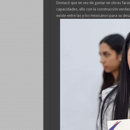
Destacó que en vez de gastar en obras faraó
capacidades, ello con la construcción verd
existe entre las y los mexicanos para su desa