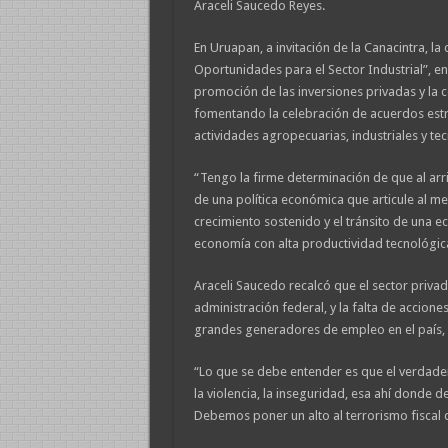
Araceli Saucedo Reyes.
En Uruapan, a invitación de la Canacintra, la
Oportunidades para el Sector Industrial”, 
promoción de las inversiones privadas y la 
fomentando la celebración de acuerdos estr
actividades agropecuarias, industriales y te
“Tengo la firme determinación de que al arri
de una política económica que articule al 
crecimiento sostenido y el tránsito de una 
economía con alta productividad tecnológica,
Araceli Saucedo recalcó que el sector privad
administración federal, y la falta de accione
grandes generadores de empleo en el país, 
“Lo que se debe entender es que el verdader
la violencia, la inseguridad, esa ahí donde 
Debemos poner un alto al terrorismo fiscal q