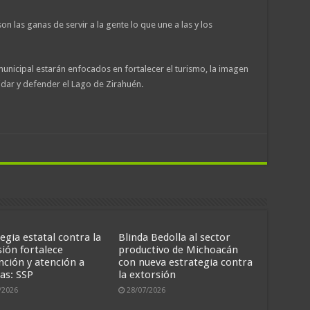
on las ganas de servir a la gente lo que une a las y los
nicipal estarán enfocados en fortalecer el turismo, la imagen
idar y defender el Lago de Zirahuén.
egia estatal contra la
Blinda Bedolla al sector
sión fortalece
productivo de Michoacán
nción y atención a
con nueva estrategia contra
as: SSP
la extorsión
/2026
28/07/2026