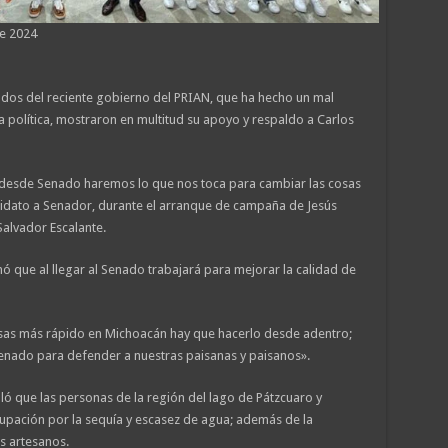
de 2024
dos del reciente gobierno del PRIAN, que ha hecho un mal
eja política, mostraron en multitud su apoyo y respaldo a Carlos
 desde Senado haremos lo que nos toca para cambiar las cosas
ndidato a Senador, durante el arranque de campaña de Jesús
Salvador Escalante.
mó que al llegar al Senado trabajará para mejorar la calidad de
osas más rápido en Michoacán hay que hacerlo desde adentro;
 Senado para defender a nuestras paisanas y paisanos».
ó que las personas de la región del lago de Pátzcuaro y
upación por la sequía y escasez de agua; además de la
s artesanos.