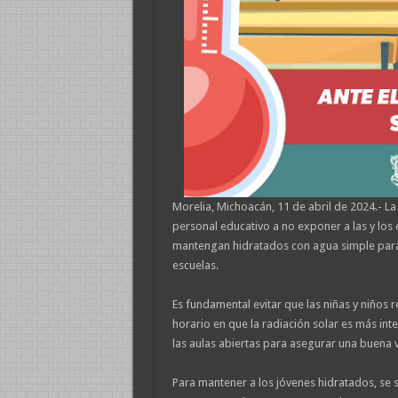
Morelia, Michoacán, 11 de abril de 2024.- L
personal educativo a no exponer a las y los 
mantengan hidratados con agua simple para p
escuelas.
Es fundamental evitar que las niñas y niños re
horario en que la radiación solar es más in
las aulas abiertas para asegurar una buena v
Para mantener a los jóvenes hidratados, se 