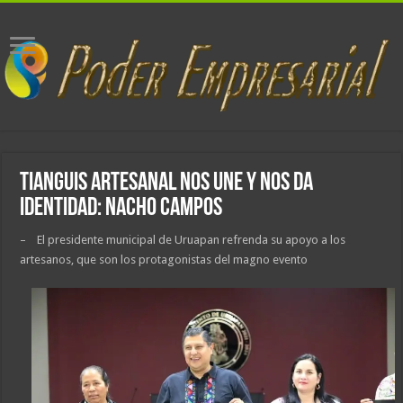
Tianguis Artesanal nos une y nos da
identidad: Nacho Campos
– El presidente municipal de Uruapan refrenda su apoyo a los
artesanos, que son los protagonistas del magno evento