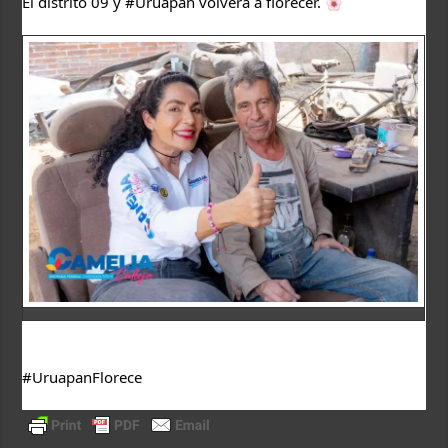
El distrito 09 y 
#Uruapan
 volverá a florecer. 
#UruapanFlorece