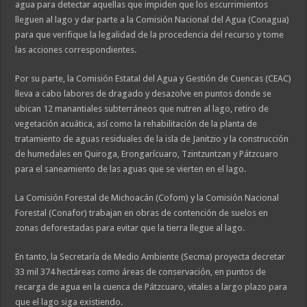
agua para detectar aquellas que impiden que los escurrimientos
lleguen al lago y dar parte a la Comisión Nacional del Agua (Conagua)
para que verifique la legalidad de la procedencia del recurso y tome
las acciones correspondientes.
Por su parte, la Comisión Estatal del Agua y Gestión de Cuencas (CEAC)
lleva a cabo labores de dragado y desazolve en puntos donde se
ubican 12 manantiales subterráneos que nutren al lago, retiro de
vegetación acuática, así como la rehabilitación de la planta de
tratamiento de aguas residuales de la isla de Janitzio y la construcción
de humedales en Quiroga, Erongarícuaro, Tzintzuntzan y Pátzcuaro
para el saneamiento de las aguas que se vierten en el lago.
La Comisión Forestal de Michoacán (Cofom) y la Comisión Nacional
Forestal (Conafor) trabajan en obras de contención de suelos en
zonas deforestadas para evitar que la tierra llegue al lago.
En tanto, la Secretaría de Medio Ambiente (Secma) proyecta decretar
33 mil 374 hectáreas como áreas de conservación, en puntos de
recarga de agua en la cuenca de Pátzcuaro, vitales a largo plazo para
que el lago siga existiendo.