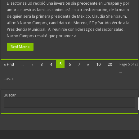
El sector salud recibió una inversión sin precedente en Uruapan y por
amor a nuestras familias continuará esta transformación, de la mano
de quien será la primera presidenta de México, Claudia Sheinbaum,
afirmó Nacho Campos, candidato de Morena, PT y Partido Verde a la
Presidencia Municipal. Al reunirse con liderazgos del sector salud,
Nacho Campos resaltó que por amor a …
Read More »
5
« First
...
«
3
4
6
7
»
10
20
Page 5 of 23
...
Last »
Buscar